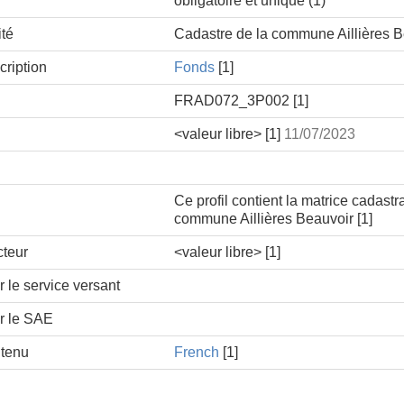
obligatoire et unique (1)
ité
Cadastre de la commune Aillières B
cription
Fonds
[1]
FRAD072_3P002
[1]
<valeur libre>
[1]
11/07/2023
Ce profil contient la matrice cadastra
commune Aillières Beauvoir
[1]
cteur
<valeur libre>
[1]
ur le service versant
ur le SAE
ntenu
French
[1]