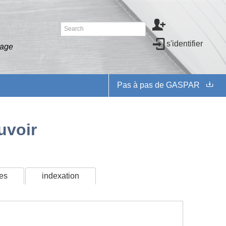
s'identifier
vage
Pas à pas de GASPAR
uvoir
es
indexation